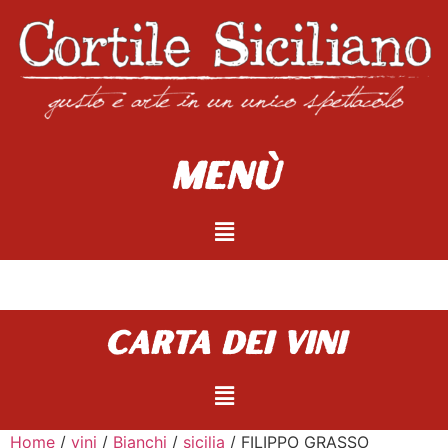
Menù
carta dei vini
Home
/
vini
/
Bianchi
/
sicilia
/ FILIPPO GRASSO