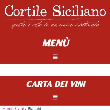
Menù
carta dei vini
Home
/
vini
/ Bianchi