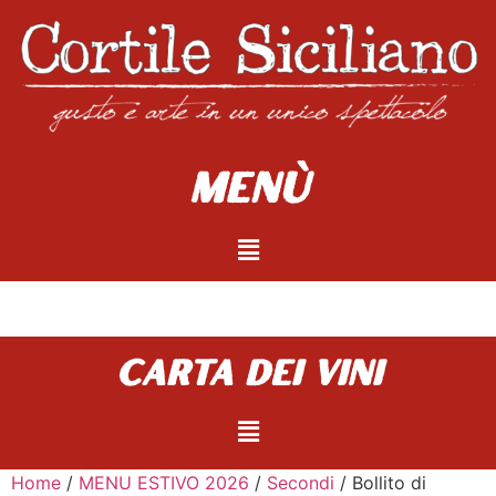
Menù
carta dei vini
Home
/
MENU ESTIVO 2026
/
Secondi
/ Bollito di