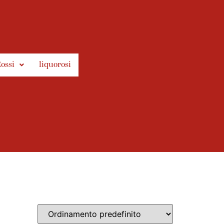
ossi
liquorosi