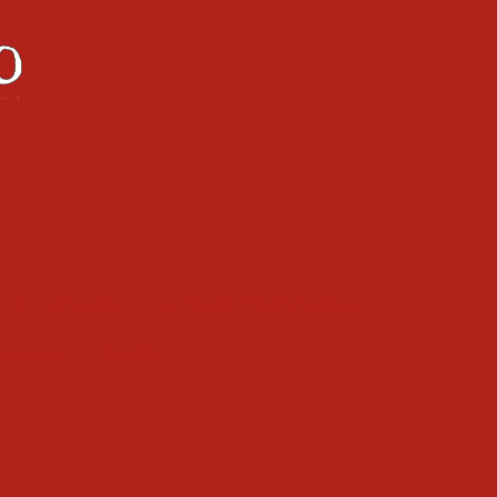
ntemporanee
Le pizze tradizionali
gianali
Drinks