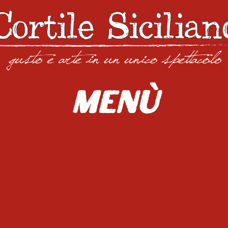
Menù
ti
Secondi
Le pizze stagionali
Le pizze co
herite
Bevande
Birre Classiche
Birre Arti