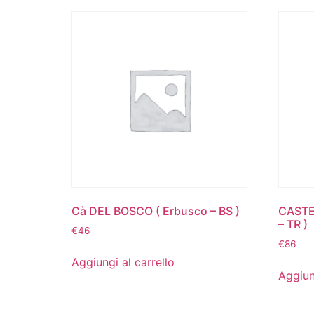
Cà DEL BOSCO ( Erbusco – BS )
CASTEL
– TR )
€
46
€
86
Aggiungi al carrello
Aggiun