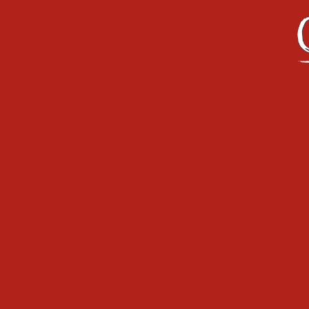
Antipasti
Insalate
I primi piat
Le Nostre Marg