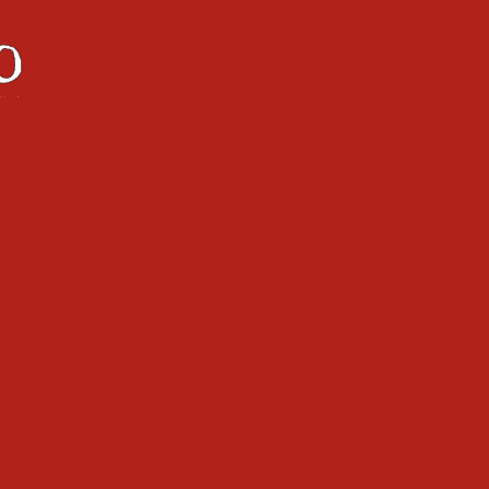
ntemporanee
Le pizze tradizionali
gianali
Drinks