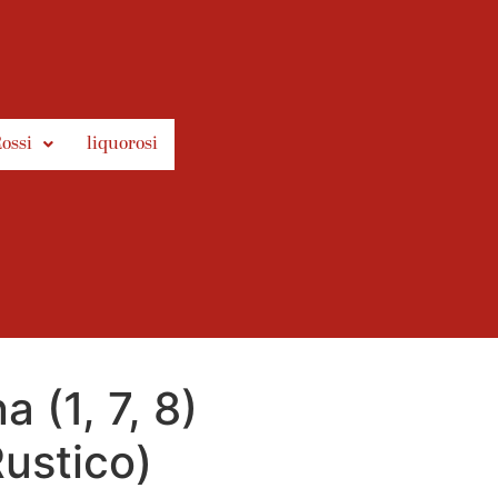
ossi
liquorosi
 (1, 7, 8)
ustico)