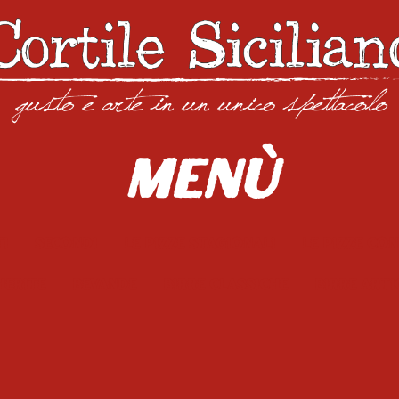
Menù
ti
Secondi
Le pizze stagionali
Le pizze co
herite
Bevande
Birre Classiche
Birre Arti