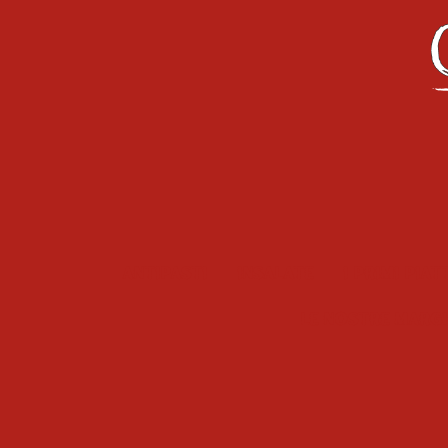
Antipasti
Insalate
I primi piat
Le Nostre Marg