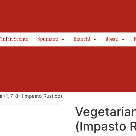
Vini in Sconto
Spumanti
Bianchi
Rosati
R
 (1, 7, 8) (Impasto Rustico)
Vegetariana
(Impasto R