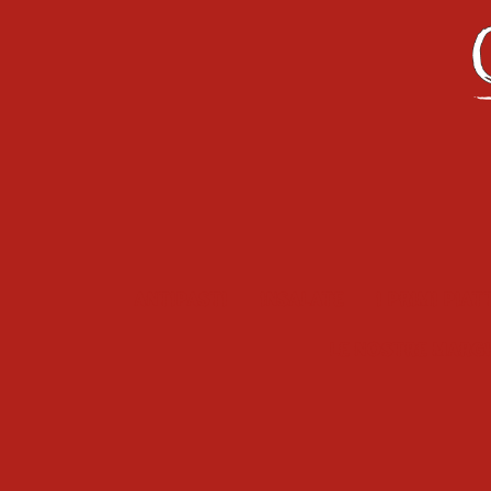
Antipasti
Insalate
I primi piat
Le Nostre Marg