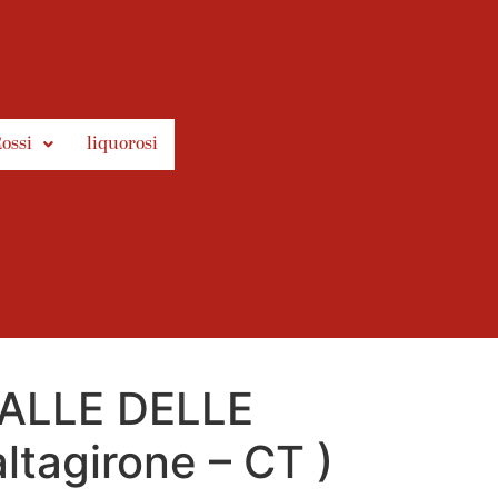
ossi
liquorosi
ALLE DELLE
ltagirone – CT )