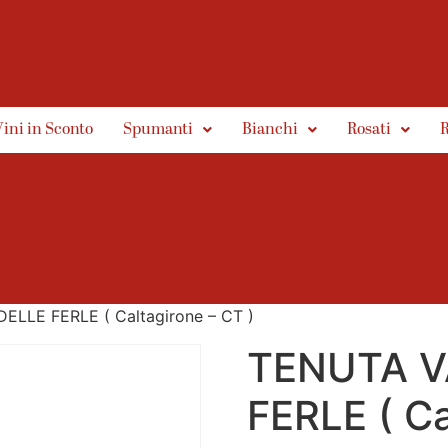
Vini in Sconto
Spumanti
Bianchi
Rosati
R
ELLE FERLE ( Caltagirone – CT )
TENUTA V
FERLE ( Ca