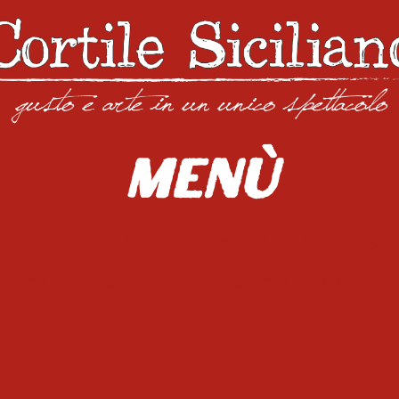
Menù
ti
Secondi
Le pizze stagionali
Le pizze co
herite
Bevande
Birre Classiche
Birre Arti