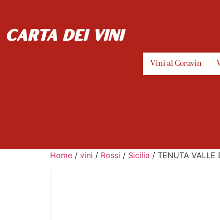
carta dei vini
Vini al Coravin
Home
/
vini
/
Rossi
/
Sicilia
/ TENUTA VALLE D