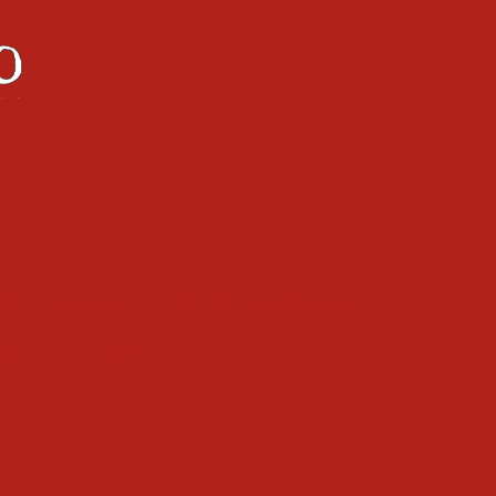
ntemporanee
Le pizze tradizionali
gianali
Drinks