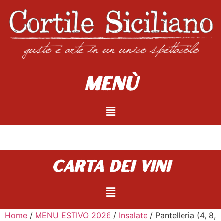
Menù
carta dei vini
Home
/
MENU ESTIVO 2026
/
Insalate
/ Pantelleria (4, 8,