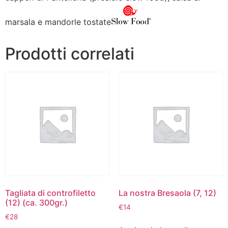
marsala e mandorle tostate
Prodotti correlati
Tagliata di controfiletto
La nostra Bresaola (7, 12)
(12) (ca. 300gr.)
€
14
€
28