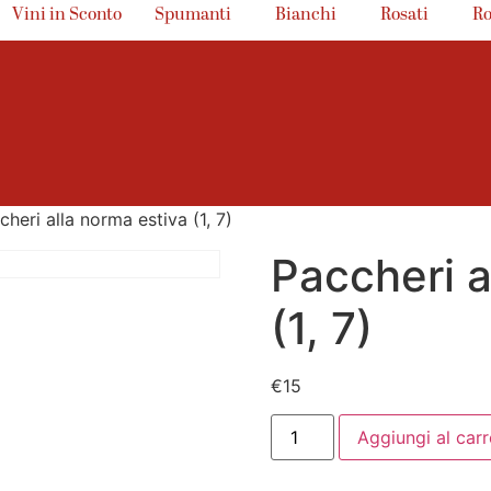
Vini in Sconto
Spumanti
Bianchi
Rosati
Ro
heri alla norma estiva (1, 7)
Paccheri a
(1, 7)
€
15
Aggiungi al carr