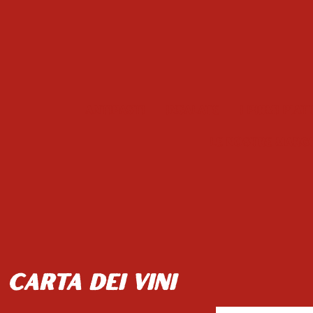
Antipasti
Insalate
I primi piat
Le Nostre Marg
carta dei vini