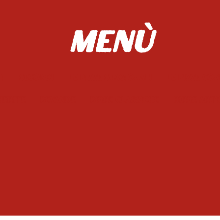
Menù
ti
Secondi
Le pizze stagionali
Le pizze co
herite
Bevande
Birre Classiche
Birre Arti