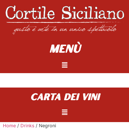
Menù
carta dei vini
Home
/
Drinks
/ Negroni